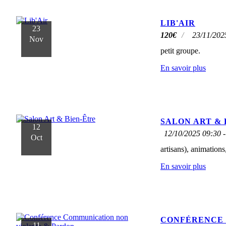
LIB'AIR
23
120
€
23/11/202
Nov
petit groupe.
En savoir plus
SALON ART & 
12
12/10/2025 09:30 -
Oct
artisans), animations,
En savoir plus
CONFÉRENCE 
11